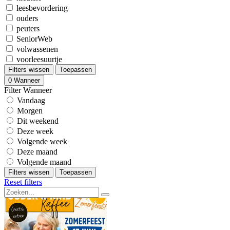
leesbevordering
ouders
peuters
SeniorWeb
volwassenen
voorleesuurtje
Filters wissen
Toepassen
0
Wanneer
Filter Wanneer
Vandaag
Morgen
Dit weekend
Deze week
Volgende week
Deze maand
Volgende maand
Filters wissen
Toepassen
Reset filters