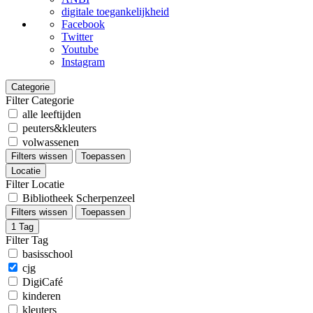
digitale toegankelijkheid
Facebook
Twitter
Youtube
Instagram
Categorie
Filter Categorie
alle leeftijden
peuters&kleuters
volwassenen
Filters wissen
Toepassen
Locatie
Filter Locatie
Bibliotheek Scherpenzeel
Filters wissen
Toepassen
1
Tag
Filter Tag
basisschool
cjg
DigiCafé
kinderen
kleuters