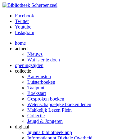
Facebook
Twitter
Youtube
Instagram
home
actueel
Nieuws
Wat is er te doen
openingstijden
collectie
Aanwinsten
Luisterboeken
Taalpunt
Boekstart
Gesproken boeken
Wetenschappelijke boeken lenen
Makkelijk Lezen Plein
Collectie
Jeugd & Jongeren
digitaal
Iguana bibliotheek app
Informatiepunt Digitale Overheid