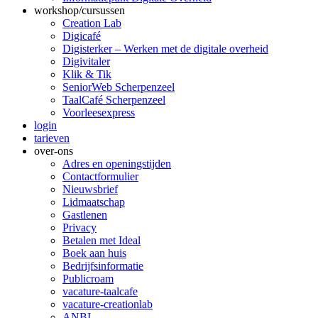
workshop/cursussen
Creation Lab
Digicafé
Digisterker – Werken met de digitale overheid
Digivitaler
Klik & Tik
SeniorWeb Scherpenzeel
TaalCafé Scherpenzeel
Voorleesexpress
login
tarieven
over-ons
Adres en openingstijden
Contactformulier
Nieuwsbrief
Lidmaatschap
Gastlenen
Privacy
Betalen met Ideal
Boek aan huis
Bedrijfsinformatie
Publicroam
vacature-taalcafe
vacature-creationlab
ANBI